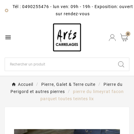
Tél : 0490255476
-
lun ven: 09h - 19h - Exposition: ouvert

sur rendez-vous
0

Accueil
Pierre, Galet & Terre cuite
Pierre du
Perigord et autres pierres
pierre du limeyrat facon
parquet toutes teintes lix