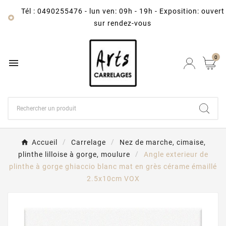
Tél : 0490255476
-
lun ven: 09h - 19h - Exposition: ouvert

sur rendez-vous
0

Accueil
Carrelage
Nez de marche, cimaise,
plinthe lilloise à gorge, moulure
Angle exterieur de
plinthe à gorge ghiaccio blanc mat en grès cérame émaillé
2.5x10cm VOX