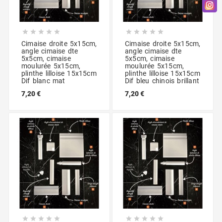










Cimaise droite 5x15cm,
Cimaise droite 5x15cm,
angle cimaise dte
angle cimaise dte
5x5cm, cimaise
5x5cm, cimaise
moulurée 5x15cm,
moulurée 5x15cm,
plinthe lilloise 15x15cm
plinthe lilloise 15x15cm
Dif blanc mat
Dif bleu chinois brillant
7,20 €
7,20 €









