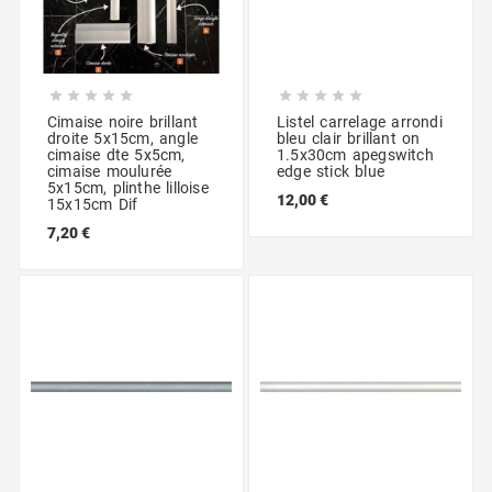










Cimaise noire brillant
Listel carrelage arrondi
droite 5x15cm, angle
bleu clair brillant on
cimaise dte 5x5cm,
1.5x30cm apegswitch
cimaise moulurée
edge stick blue
5x15cm, plinthe lilloise
12,00 €
15x15cm Dif
7,20 €