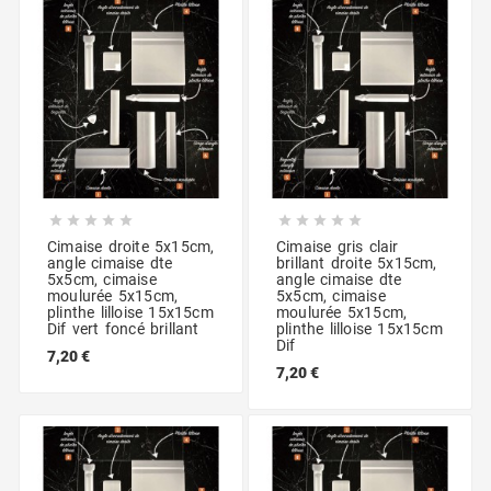










Cimaise droite 5x15cm,
Cimaise gris clair
angle cimaise dte
brillant droite 5x15cm,
5x5cm, cimaise
angle cimaise dte
moulurée 5x15cm,
5x5cm, cimaise
plinthe lilloise 15x15cm
moulurée 5x15cm,
Dif vert foncé brillant
plinthe lilloise 15x15cm
Dif
7,20 €
7,20 €