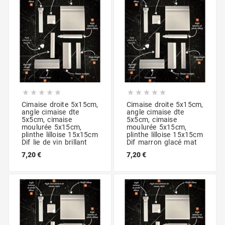










Cimaise droite 5x15cm,
Cimaise droite 5x15cm,
angle cimaise dte
angle cimaise dte
5x5cm, cimaise
5x5cm, cimaise
moulurée 5x15cm,
moulurée 5x15cm,
plinthe lilloise 15x15cm
plinthe lilloise 15x15cm
Dif lie de vin brillant
Dif marron glacé mat
7,20 €
7,20 €