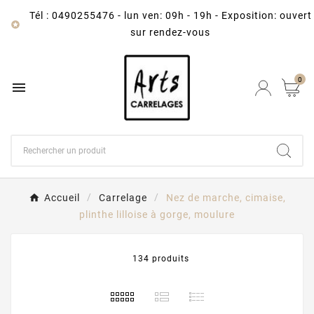
Tél : 0490255476
-
lun ven: 09h - 19h - Exposition: ouvert

sur rendez-vous
0

Accueil
Carrelage
Nez de marche, cimaise,
plinthe lilloise à gorge, moulure
134 produits