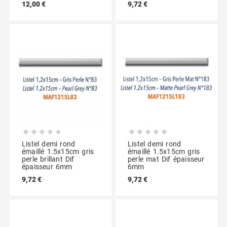
12,00 €
9,72 €










Listel demi rond
Listel demi rond
émaillé 1.5x15cm gris
émaillé 1.5x15cm gris
perle brillant Dif
perle mat Dif épaisseur
épaisseur 6mm
6mm
9,72 €
9,72 €