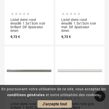










Listel demi rond
Listel demi rond
émaillé 1.5x15cm noir
émaillé 1.5x15cm noir
brillant Dif épaisseur
mat Dif épaisseur
6mm
6mm
9,72 €
9,72 €
En poursuivant votre utilisation de ce site, vous acceptez les
conditions générales
et notre utilisation des cookies.










J'accepte tout
Listel demi rond gris
Listel demi rond gris
brillant 1.5x30.5cm,
clair brillant