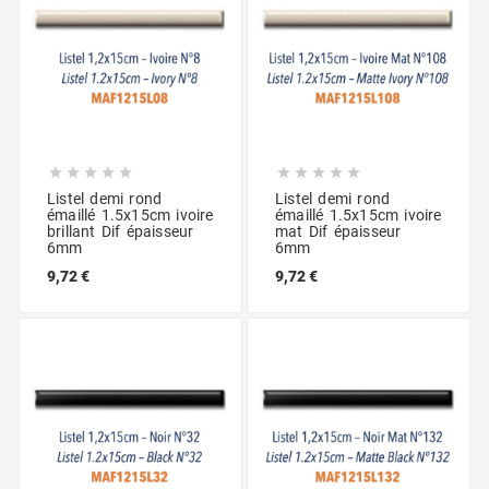










Listel demi rond
Listel demi rond
émaillé 1.5x15cm ivoire
émaillé 1.5x15cm ivoire
brillant Dif épaisseur
mat Dif épaisseur
6mm
6mm
9,72 €
9,72 €