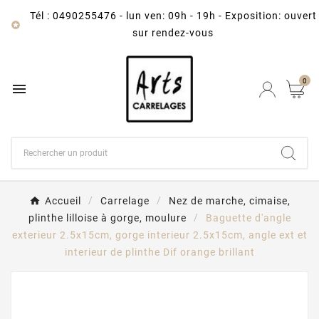
Tél : 0490255476
-
lun ven: 09h - 19h - Exposition: ouvert

sur rendez-vous
0

Accueil
Carrelage
Nez de marche, cimaise,
plinthe lilloise à gorge, moulure
Baguette d'angle
exterieur 2.5x15cm, gorge interieur 2.5x15cm, angle ext et
interieur de plinthe Dif orange brillant