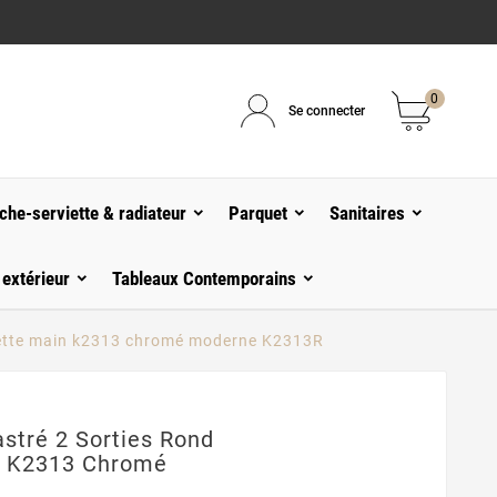
0
Se connecter
che-serviette & radiateur
Parquet
Sanitaires
 extérieur
Tableaux Contemporains
chette main k2313 chromé moderne K2313R
stré 2 Sorties Rond
n K2313 Chromé