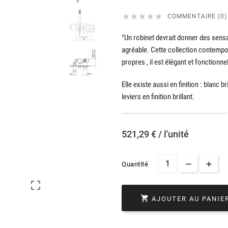





COMMENTAIRE (0)
"Un robinet devrait donner des sensa
agréable. Cette collection contempora
propres , il est élégant et fonctionne
Elle existe aussi en finition : blanc br
leviers en finition brillant
.
521,29 € / l'unité
Quantité


AJOUTER AU PANIE