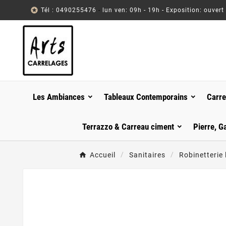

Tél : 0490255476
-
lun ven: 09h - 19h - Exposition: ouvert
Les Ambiances
Tableaux Contemporains
Carre
Terrazzo & Carreau ciment
Pierre, G
Accueil
Sanitaires
Robinetterie