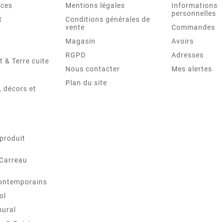
nces
Mentions légales
Informations
personnelles
t
Conditions générales de
vente
Commandes
Magasin
Avoirs
RGPD
Adresses
t & Terre cuite
Nous contacter
Mes alertes
Plan du site
 décors et
produit
 Carreau
ontemporains
ol
mural