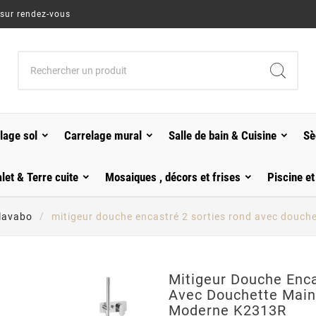
 sur rendez-vous
lage sol
Carrelage mural
Salle de bain & Cuisine
Sè
alet & Terre cuite
Mosaiques , décors et frises
Piscine et
 lavabo
mitigeur douche encastré 2 sorties rond avec dou
Mitigeur Douche Enca
Avec Douchette Mai
Moderne K2313R