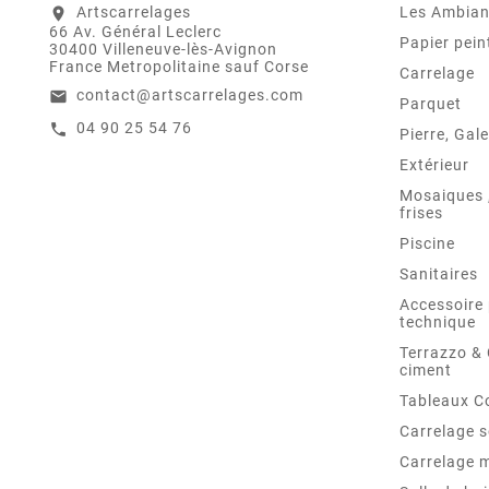
Artscarrelages
Les Ambia
location_on
66 Av. Général Leclerc
Papier pein
30400 Villeneuve-lès-Avignon
France Metropolitaine sauf Corse
Carrelage
contact@artscarrelages.com
email
Parquet
04 90 25 54 76
call
Pierre, Gale
Extérieur
Mosaiques ,
frises
Piscine
Sanitaires
Accessoire 
technique
Terrazzo &
ciment
Tableaux C
Carrelage s
Carrelage 