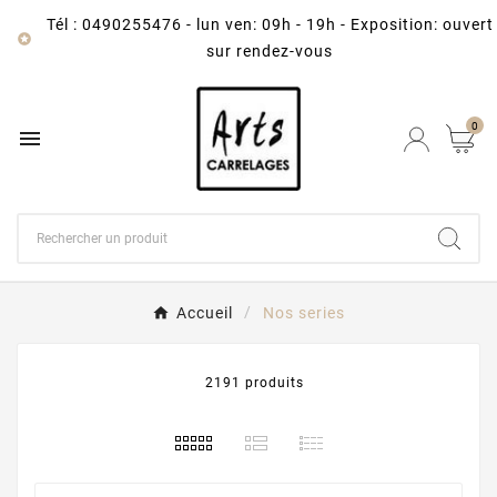
Tél : 0490255476
-
lun ven: 09h - 19h - Exposition: ouvert

sur rendez-vous
0

Accueil
Nos series
2191 produits