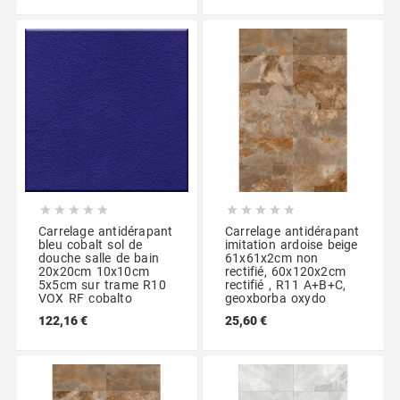










Carrelage antidérapant
Carrelage antidérapant
bleu cobalt sol de
imitation ardoise beige
douche salle de bain
61x61x2cm non
20x20cm 10x10cm
rectifié, 60x120x2cm
5x5cm sur trame R10
rectifié , R11 A+B+C,
VOX RF cobalto
geoxborba oxydo
122,16 €
25,60 €