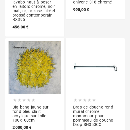
lavabo haut à poser
onlyone 318 chromé
en laiton: chromé, noir
995,00 €
mat, or, or rose, nickel
brossé contemporain
RX395
456,00 €
Nouveau










Big bang jaune sur
Bras de douche rond
fond bleu clair:
mural chromé
acrylique sur toile
monamour pour
100x100cm
pommeau de douche
Drop SH050CC
2 000,00 €