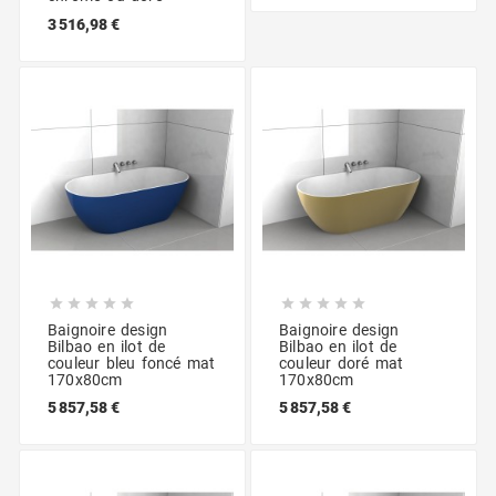
3 516,98 €










Baignoire design
Baignoire design
Bilbao en ilot de
Bilbao en ilot de
couleur bleu foncé mat
couleur doré mat
170x80cm
170x80cm
5 857,58 €
5 857,58 €