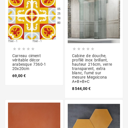










Carreau ciment
Cabine de douche,
véritable décor
profilé inox brillant,
arabesque 7360-1
hauteur 216cm, verre
20x20cm
transparent, extra
blanc, fumé sur
69,00 €
mesure Megxicona
A+B+B+C
8 544,00 €