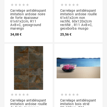










Carrelage antidérapant
Carrelage antidérapant
imitation ardoise noire
imitation ardoise rouille
de forte épaisseur
61x61x2cm non
61x61x2cm, R11
rectifé, 60x120x2cm
A+B+C, geoxground
rectifié , R11 A+B+C,
marengo
geoxborba musgo
34,08 €
25,56 €










Carrelage antidérapant
Carrelage antidérapant
imitation ardoise rouille
imitation bois strié