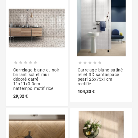










Carrelage blanc et noir
Carrelage blanc satiné
brillant sol et mur
relief 3D santaspace
décoré carré
pearl 25x75x1cm
11x11x0.9cm
rectifié
nattempo motif rice
104,33 €
29,32 €