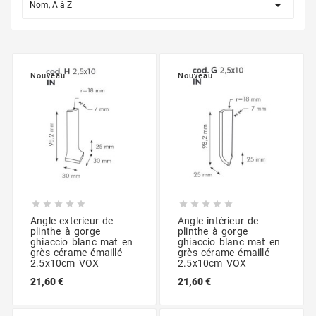

Nom, A à Z
Nouveau
Nouveau










Angle exterieur de
Angle intérieur de
plinthe à gorge
plinthe à gorge
ghiaccio blanc mat en
ghiaccio blanc mat en
grès cérame émaillé
grès cérame émaillé
2.5x10cm VOX
2.5x10cm VOX
21,60 €
21,60 €