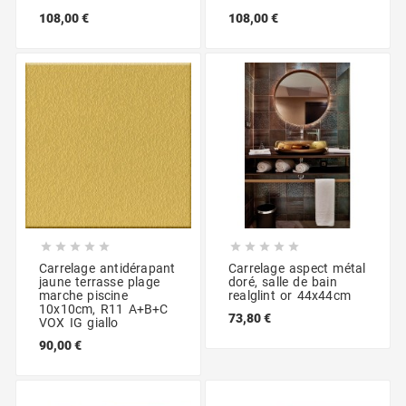
108,00 €
108,00 €










Carrelage antidérapant
Carrelage aspect métal
jaune terrasse plage
doré, salle de bain
marche piscine
realglint or 44x44cm
10x10cm, R11 A+B+C
73,80 €
VOX IG giallo
90,00 €