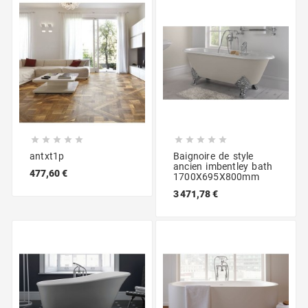










antxt1p
Baignoire de style
ancien imbentley bath
477,60 €
1700X695X800mm
3 471,78 €