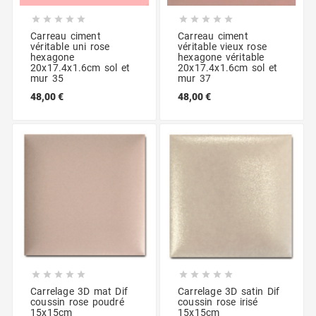










Carreau ciment
Carreau ciment
véritable uni rose
véritable vieux rose
hexagone
hexagone véritable
20x17.4x1.6cm sol et
20x17.4x1.6cm sol et
mur 35
mur 37
48,00 €
48,00 €










Carrelage 3D mat Dif
Carrelage 3D satin Dif
coussin rose poudré
coussin rose irisé
15x15cm
15x15cm