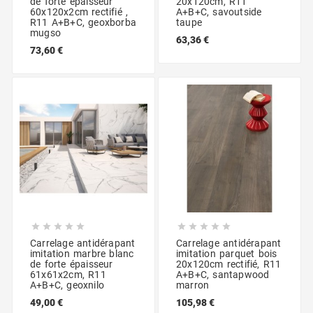
de forte épaisseur
20x120cm, R11
60x120x2cm rectifié ,
A+B+C, savoutside
R11 A+B+C, geoxborba
taupe
mugso
63,36 €
73,60 €










Carrelage antidérapant
Carrelage antidérapant
imitation marbre blanc
imitation parquet bois
de forte épaisseur
20x120cm rectifié, R11
61x61x2cm, R11
A+B+C, santapwood
A+B+C, geoxnilo
marron
49,00 €
105,98 €