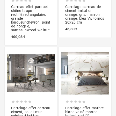










Carreau effet parquet
Carrelage carreau de
chêne taupe
ciment imitation
rectifié,rectangulaire,
orange, gris, marron
grande
orangé, bleu VivFornos
longueur,chevron, point
20x20 cm
de hongrie,
46,80 €
santasunwood wallnut
100,08 €










Carrelage effet carreau
Carrelage effet marbre
ciment, sol et mur
blanc veiné marron
cuisine 44x44cm
brillant rectifié