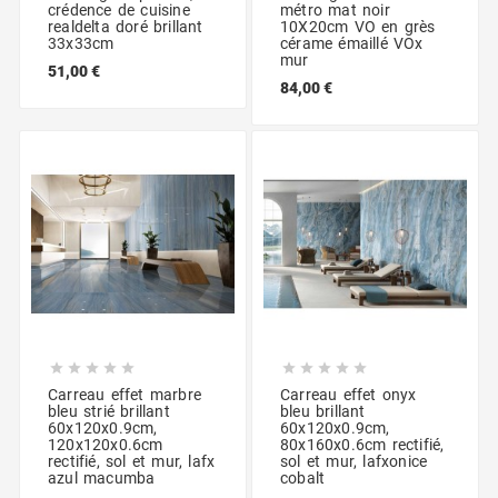
crédence de cuisine
métro mat noir
realdelta doré brillant
10X20cm VO en grès
33x33cm
cérame émaillé VOx
mur
51,00 €
84,00 €










Carreau effet marbre
Carreau effet onyx
bleu strié brillant
bleu brillant
60x120x0.9cm,
60x120x0.9cm,
120x120x0.6cm
80x160x0.6cm rectifié,
rectifié, sol et mur, lafx
sol et mur, lafxonice
azul macumba
cobalt