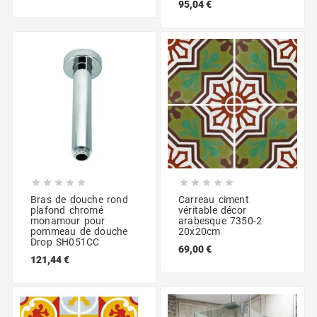
95,04 €










Bras de douche rond
Carreau ciment
plafond chromé
véritable décor
monamour pour
arabesque 7350-2
pommeau de douche
20x20cm
Drop SH051CC
69,00 €
121,44 €