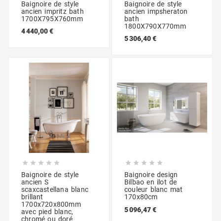
Baignoire de style
Baignoire de style
ancien impritz bath
ancien impsheraton
1700X795X760mm
bath
1800X790X770mm
4 440,00 €
5 306,40 €










Baignoire de style
Baignoire design
ancien S
Bilbao en ilot de
scaxcastellana blanc
couleur blanc mat
brillant
170x80cm
1700x720x800mm
5 096,47 €
avec pied blanc,
chromé ou doré