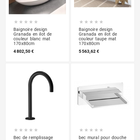










Baignoire design
Baignoire design
Granada en ilot de
Granada en ilot de
couleur blanc mat
couleur taupe mat
170x80cm
170x80cm
4 802,50 €
5 563,62 €










Bec de remplissage
bec mural pour douche