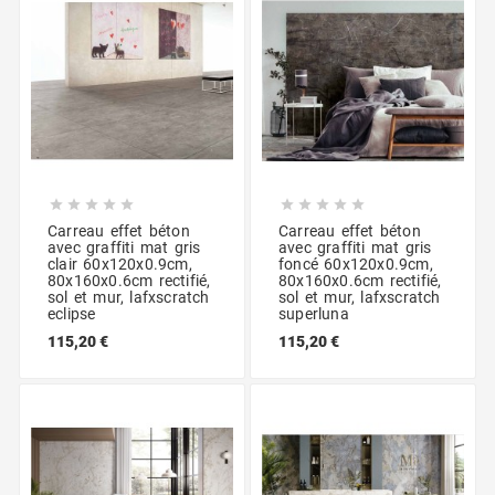










Carreau effet béton
Carreau effet béton
avec graffiti mat gris
avec graffiti mat gris
clair 60x120x0.9cm,
foncé 60x120x0.9cm,
80x160x0.6cm rectifié,
80x160x0.6cm rectifié,
sol et mur, lafxscratch
sol et mur, lafxscratch
eclipse
superluna
115,20 €
115,20 €