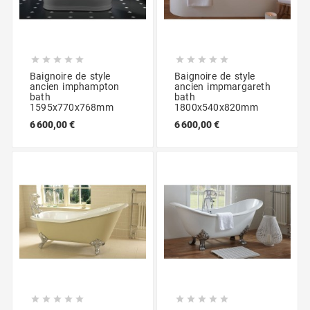










Baignoire de style
Baignoire de style
ancien imphampton
ancien impmargareth
bath
bath
1595x770x768mm
1800x540x820mm
6 600,00 €
6 600,00 €









