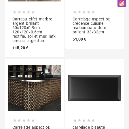










Carreau effet marbre
Carrelage aspect or,
argent brillant
crédence cuisine
60x120x0.9cm,
realbombato doré
120x120x0.6cm
brillant 33x33cm
rectifié, sol et mur, lafx
51,00 €
breccia argentum
115,20 €










Carrelage aspect or,
carrelage bisauté