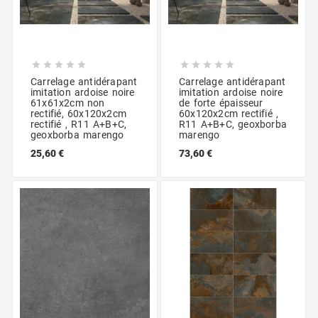










Carrelage antidérapant
Carrelage antidérapant
imitation ardoise noire
imitation ardoise noire
61x61x2cm non
de forte épaisseur
rectifié, 60x120x2cm
60x120x2cm rectifié ,
rectifié , R11 A+B+C,
R11 A+B+C, geoxborba
geoxborba marengo
marengo
25,60 €
73,60 €